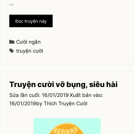
…
Loạt
Đọc truyện này
cười
ngắn
Categories
Cười ngắn
Tags
truyện cười
Truyện cười vỡ bụng, siêu hài
16/01/2019
16/01/2019
by
Thích Truyện Cười