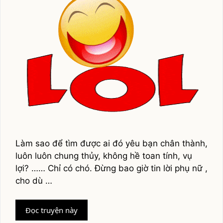
Làm sao để tìm được ai đó yêu bạn chân thành,
luôn luôn chung thủy, không hề toan tính, vụ
lợi? …… Chỉ có chó. Đừng bao giờ tin lời phụ nữ ,
cho dù …
Tổng
Đọc truyện này
hợp