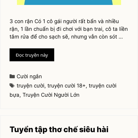
3 con rận Có 1 cô gái người rất bẩn và nhiều
rận, 1 lần chuẩn bị đi chơi với bạn trai, cô ta liền
tắm rửa để cho sạch sẽ, nhưng vẫn còn sót …
Những
Đọc truyện này
truyện
cười
bựa,
Categories
Cười ngắn
truyện
Tags
truyện cười
,
truyện cười 18+
,
truyện cười
cười
bựa
,
Truyện Cười Người Lớn
người
lớn
17+
Tuyển tập thơ chế siêu hài