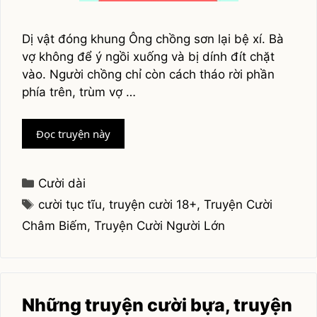
Dị vật đóng khung Ông chồng sơn lại bệ xí. Bà
vợ không để ý ngồi xuống và bị dính đít chặt
vào. Người chồng chỉ còn cách tháo rời phần
phía trên, trùm vợ …
Truyện
Đọc truyện này
cười
người
lớn
Categories
Cười dài
Tags
cười tục tĩu
,
truyện cười 18+
,
Truyện Cười
Châm Biếm
,
Truyện Cười Người Lớn
Những truyện cười bựa, truyện