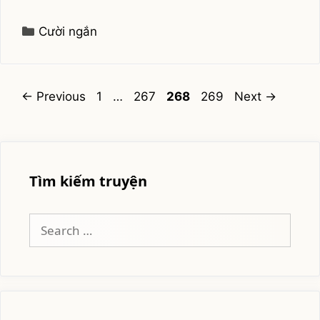
các
câu
Categories
Cười ngắn
sologan
hài
bá
đạo
Page
Page
Page
Page
←
Previous
1
…
267
268
269
Next
→
Tìm kiếm truyện
Search
for: