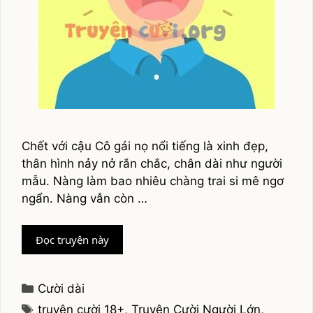
Chết với cậu Cô gái nọ nổi tiếng là xinh đẹp,
thân hình nảy nở rắn chắc, chân dài như người
mẫu. Nàng làm bao nhiêu chàng trai si mê ngơ
ngẩn. Nàng vẫn còn …
Truyện
Đọc truyện này
cười
Việt
Nam
Categories
Cười dài
Tags
truyện cười 18+
,
Truyện Cười Người Lớn
,