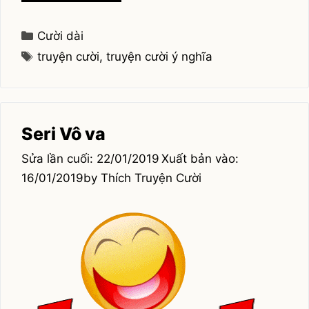
chuyện
cướp
ngân
Categories
Cười dài
hàng
Tags
truyện cười
,
truyện cười ý nghĩa
Seri Vô va
22/01/2019
16/01/2019
by
Thích Truyện Cười