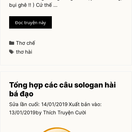
bụi ghê !! ) Cứ thế …
Tuyển
Đọc truyện này
tập
thơ
chế
Categories
Thơ chế
siêu
Tags
thơ hài
hài
Tổng hợp các câu sologan hài
bá đạo
14/01/2019
13/01/2019
by
Thích Truyện Cười