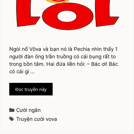
Ngòi nổ Vôva và bạn nó là Pechia nhìn thấy 1
người đàn ông trần truồng có cái bụng rất to
trong bồn tắm. Hai đứa liền hỏi: – Bác ơi! Bác
có cái gì …
Seri
Đọc truyện này
Vô
va
Categories
Cười ngắn
Tags
Truyện cười vova