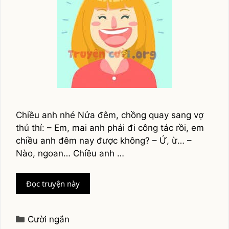
Chiều anh nhé Nửa đêm, chồng quay sang vợ
thủ thỉ: – Em, mai anh phải đi công tác rồi, em
chiều anh đêm nay được không? – Ứ, ừ… –
Nào, ngoan… Chiều anh …
Truyện
Đọc truyện này
cười
vỡ
bụng,
Categories
Cười ngắn
siêu