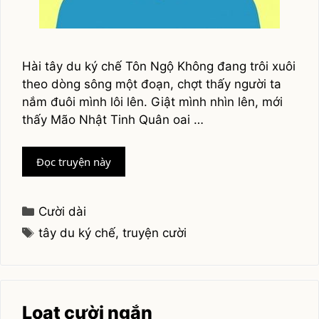
Hài tây du ký chế Tôn Ngộ Không đang trôi xuôi
theo dòng sông một đoạn, chợt thấy người ta
nắm đuôi mình lôi lên. Giật mình nhìn lên, mới
thấy Mão Nhật Tinh Quân oai …
Tây
Đọc truyện này
du
ký
chế
Categories
Cười dài
Tags
tây du ký chế
,
truyện cười
Loạt cười ngắn