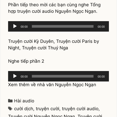
Phần tiếp theo mời các bạn cùng nghe Tổng
hợp
truyện cười audio
Nguyễn Ngọc Ngạn.
Audio
00:00
00:00
Player
Truyện cười Kỳ Duyên, Truyện cười Paris by
Night, Truyện cười Thuý Nga
Nghe tiếp phần 2
Audio
00:00
00:00
Player
Xem thêm về nhà văn
Nguyễn Ngọc Ngạn
Categories
Hài audio
Tags
cười dịch
,
truyện cười
,
truyện cười audio
,
Truyện cười Nguyễn Ngọc Ngạn
,
Truyện cười