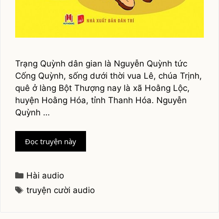
Trạng Quỳnh dân gian là Nguyễn Quỳnh tức
Cống Quỳnh, sống dưới thời vua Lê, chúa Trịnh,
quê ở làng Bột Thượng nay là xã Hoằng Lộc,
huyện Hoằng Hóa, tỉnh Thanh Hóa. Nguyễn
Quỳnh …
Truyện
Đọc truyện này
cười
Audio
Trạng
Categories
Hài audio
Quỳnh
Tags
truyện cười audio
–
Trạng
Lợn