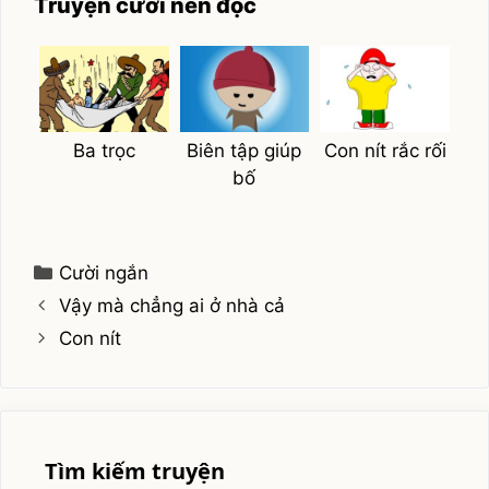
Truyện cười nên đọc
Ba trọc
Biên tập giúp
Con nít rắc rối
bố
Categories
Cười ngắn
Vậy mà chẳng ai ở nhà cả
Con nít
Tìm kiếm truyện