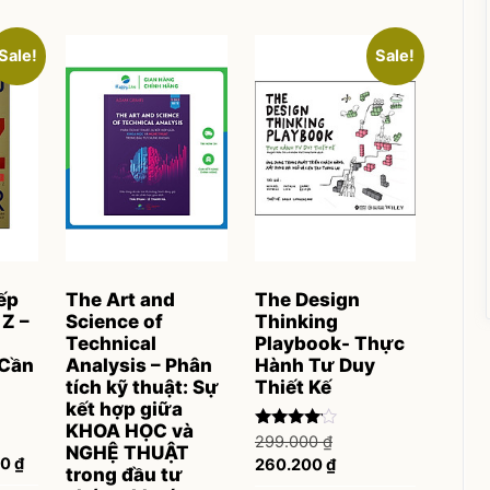
Sale!
Sale!
ếp
The Art and
The Design
 Z –
Science of
Thinking
Technical
Playbook- Thực
 Cần
Analysis – Phân
Hành Tư Duy
tích kỹ thuật: Sự
Thiết Kế
kết hợp giữa
KHOA HỌC và
Rated
Original
299.000
₫
NGHỆ THUẬT
3.95
al
Current
00
₫
price
Current
260.200
₫
out of 5
trong đầu tư
price
was:
price