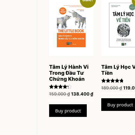
Tâm Lý Hành Vi
Tâm Lý Học 
Trong Đầu Tư
Tiền
Chứng Khoán
Rated
Origin
189.000
₫
119.
4.60
Rated
Original
Current
159.000
₫
138.400
₫
price
out of 5
4.06
price
price
was:
out of 5
Buy product
was:
is:
189.0
Buy product
159.000 ₫.
138.400 ₫.