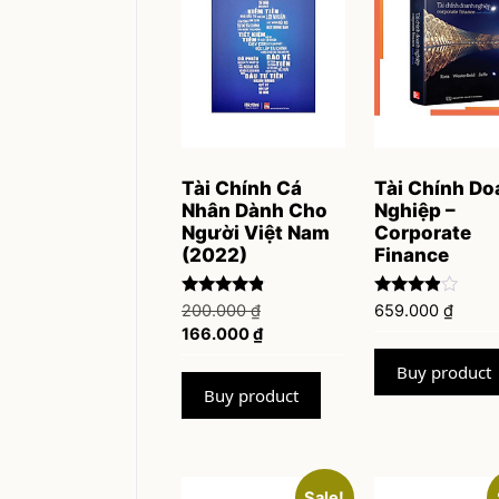
Tài Chính Cá
Tài Chính Do
Nhân Dành Cho
Nghiệp –
Người Việt Nam
Corporate
(2022)
Finance
Rated
Rated
Original
200.000
₫
659.000
₫
4.67
3.75
price
Current
166.000
₫
out of 5
out of 5
was:
price
Buy product
200.000 ₫.
is:
Buy product
166.000 ₫.
Sale!