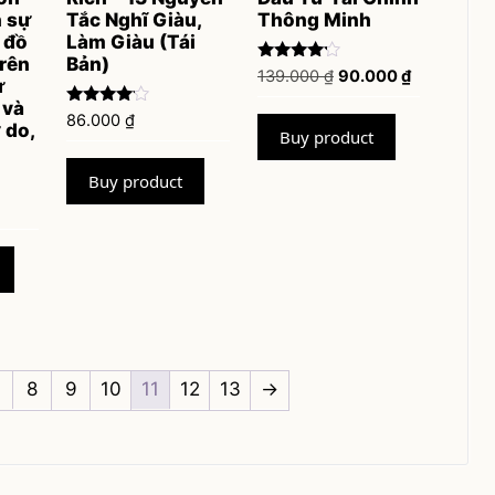
n sự
Tắc Nghĩ Giàu,
Thông Minh
 đồ
Làm Giàu (Tái
trên
Bản)
Rated
Original
Current
139.000
₫
90.000
₫
ự
4.00
price
price
out of 5
 và
Rated
86.000
₫
was:
is:
 do,
3.90
Buy product
139.000 ₫.
90.000 ₫.
out of 5
Buy product
…
8
9
10
11
12
13
→