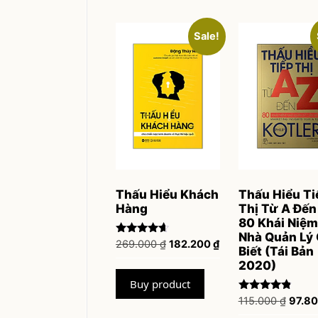
Sale!
Thấu Hiểu Khách
Thấu Hiểu Ti
Hàng
Thị Từ A Đến
80 Khái Niệm
Nhà Quản Lý
Rated
Original
Current
269.000
₫
182.200
₫
Biết (Tái Bản
4.43
price
price
out of 5
2020)
was:
is:
Buy product
269.000 ₫.
182.200 ₫.
Rated
Origin
115.000
₫
97.8
4.65
price