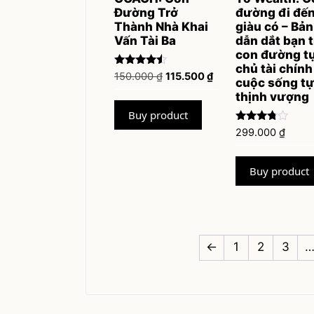
Đường Trở
đường đi đế
Thành Nhà Khai
giàu có – Bản
Vấn Tài Ba
dẫn dắt bạn 
con đường t
chủ tài chính
Rated
Original
Current
150.000
₫
115.500
₫
cuộc sống tự
4.33
price
price
out of 5
thịnh vượng
was:
is:
Buy product
150.000 ₫.
115.500 ₫.
Rated
299.000
₫
3.67
out of 5
Buy product
←
1
2
3