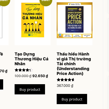
Về
Tạo Dựng
Thấu hiểu Hành
Thương Hiệu Cá
vi giá Thị trường
Nhân
Tài chính
(Understanding
al
Current
070
₫
Price Action)
Rated
Original
Current
price
109.000
₫
92.650
₫
4.11
price
price
is:
out of 5
Rated
367.000
₫
was:
is:
00 ₫.
119.070 ₫.
4.47
Buy product
109.000 ₫.
92.650 ₫.
out of 5
Buy product