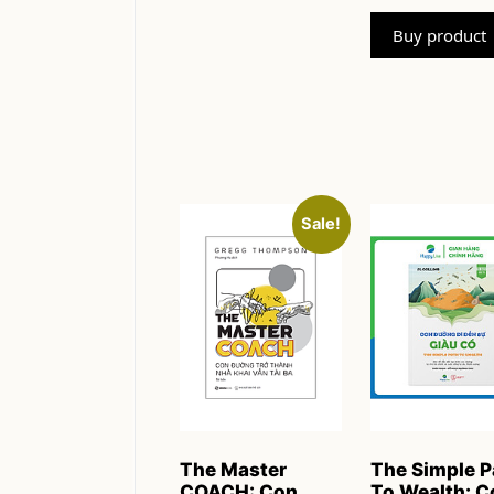
out of 5
was:
Buy product
115.0
Sale!
The Master
The Simple P
COACH: Con
To Wealth: C