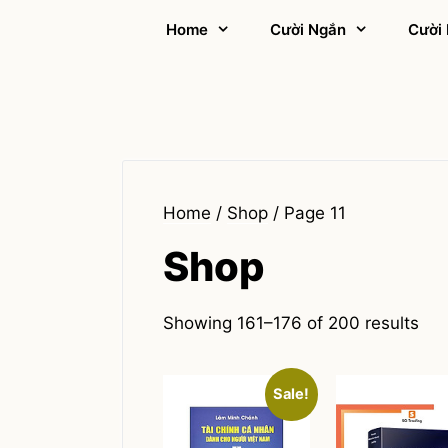
Skip
Home
Cười Ngắn
Cười 
to
content
Home
/
Shop
/ Page 11
Shop
Showing 161–176 of 200 results
Sale!