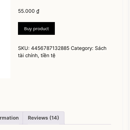
Rated
14
4.50
out of 5
55.000
₫
based on
customer
ratings
Buy product
SKU:
4456787132885
Category:
Sách
tài chính, tiền tệ
ormation
Reviews (14)