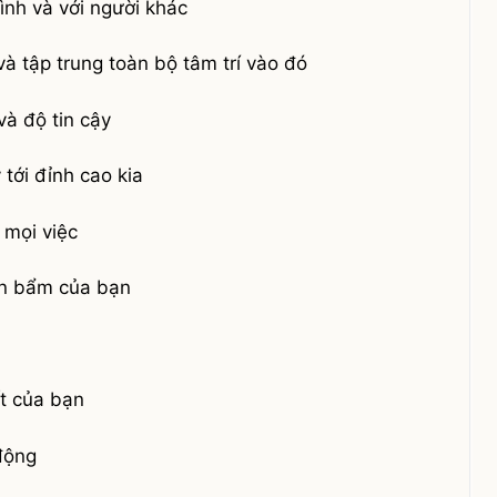
mình và với người khác
và tập trung toàn bộ tâm trí vào đó
và độ tin cậy
 tới đỉnh cao kia
ả mọi việc
ên bẩm của bạn
t của bạn
động