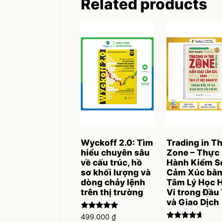
Related products
Wyckoff 2.0: Tìm
Trading in T
hiểu chuyên sâu
Zone – Thực
về cấu trúc, hồ
Hành Kiểm S
sơ khối lượng và
Cảm Xúc bằ
dòng chảy lệnh
Tâm Lý Học 
trên thị trường
Vi trong Đầu
và Giao Dịch
Rated
499.000
₫