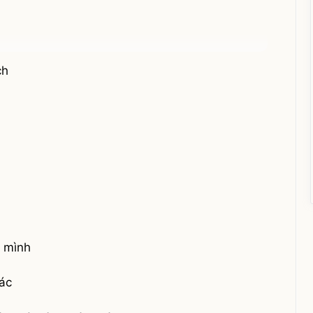
ch
a mình
ác