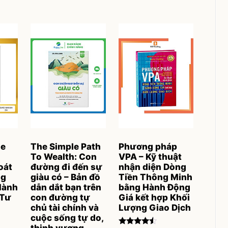
he
The Simple Path
Phương pháp
To Wealth: Con
VPA – Kỹ thuật
oát
đường đi đến sự
nhận diện Dòng
ng
giàu có – Bản đồ
Tiền Thông Minh
Hành
dẫn dắt bạn trên
bằng Hành Động
 Tư
con đường tự
Giá kết hợp Khối
chủ tài chính và
Lượng Giao Dịch
cuộc sống tự do,
thịnh vượng