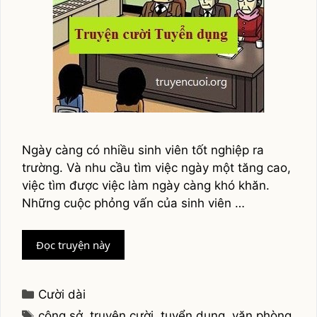
Ngày càng có nhiều sinh viên tốt nghiệp ra
trường. Và nhu cầu tìm việc ngày một tăng cao,
việc tìm được việc làm ngày càng khó khăn.
Những cuộc phỏng vấn của sinh viên …
Truyện
Đọc truyện này
cười
tuyển
dụng
Categories
Cười dài
văn
Tags
công sở
,
truyện cười
,
tuyển dụng
,
văn phòng