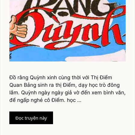
Ðồ rằng Quỳnh xinh cùng thời với Thị Ðiểm
Quan Bảng sinh ra thị Ðiểm, dạy học trò đông
lắm. Quỳnh ngày ngày giả vờ đến xem bình văn,
để ngấp nghé cô Ðiểm. học …
Dòm
Đọc truyện này
nhà
quan