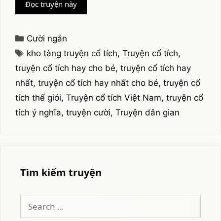
Ngưu
Đọc truyện này
là
con
bò
Categories
Cười ngắn
tót
Tags
kho tàng truyện cổ tích
,
Truyện cổ tích
,
truyện cổ tích hay cho bé
,
truyện cổ tích hay
nhất
,
truyện cổ tích hay nhất cho bé
,
truyện cổ
tích thế giới
,
Truyện cổ tích Việt Nam
,
truyện cổ
tích ý nghĩa
,
truyện cười
,
Truyện dân gian
Tìm kiếm truyện
Search
for: