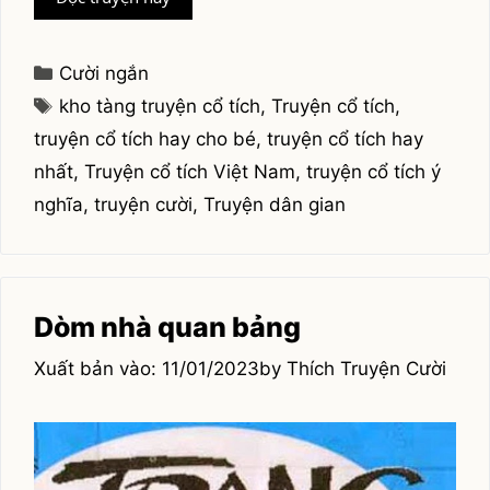
rẽ
ruộng
chúa
Categories
Cười ngắn
Liễu.
Tags
kho tàng truyện cổ tích
,
Truyện cổ tích
,
truyện cổ tích hay cho bé
,
truyện cổ tích hay
nhất
,
Truyện cổ tích Việt Nam
,
truyện cổ tích ý
nghĩa
,
truyện cười
,
Truyện dân gian
Dòm nhà quan bảng
11/01/2023
by
Thích Truyện Cười