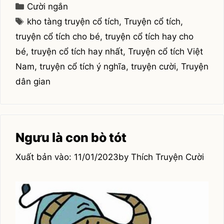
bảng
Categories
Cười ngắn
Tags
kho tàng truyện cổ tích
,
Truyện cổ tích
,
truyện cổ tích cho bé
,
truyện cổ tích hay cho
bé
,
truyện cổ tích hay nhất
,
Truyện cổ tích Việt
Nam
,
truyện cổ tích ý nghĩa
,
truyện cười
,
Truyện
dân gian
Ngưu là con bò tót
11/01/2023
by
Thích Truyện Cười