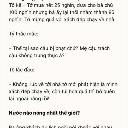
Tồ kể – Tớ mua hết 25 nghìn, đưa cho bà chủ
100 nghìn nhưng bà ấy lại thối nhầm thành 85
nghìn. Tớ mừng quá vội xách dép chạy về nhà.
Tý thắc mắc:
– Thế tại sao cậu bị phạt chứ? Mẹ cậu trách
cậu không trung thực à?
Tồ lắc đầu:
– Không, lúc về tới nhà tớ mới phát hiện là mình
xách dép chạy về, còn túi hoa quả thì bỏ quên
lại ngoài hàng rồi!
Nước nào nóng nhất thế giới?
Ba ông khách du lịch ngồi nói khoác với nhau,