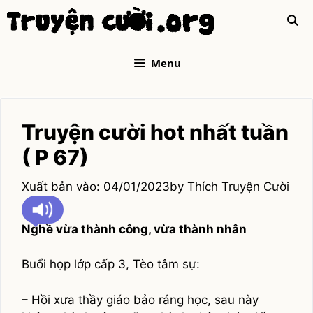
Skip
to
content
Menu
Truyện cười hot nhất tuần
( P 67)
04/01/2023
by
Thích Truyện Cười
Nghề vừa thành công, vừa thành nhân
Buổi họp lớp cấp 3, Tèo tâm sự:
– Hồi xưa thầy giáo bảo ráng học, sau này