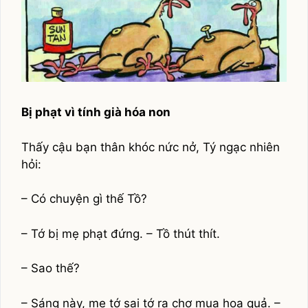
Bị phạt vì tính già hóa non
Thấy cậu bạn thân khóc nức nở, Tý ngạc nhiên
hỏi:
– Có chuyện gì thế Tồ?
– Tớ bị mẹ phạt đứng. – Tồ thút thít.
– Sao thế?
– Sáng này, mẹ tớ sai tớ ra chợ mua hoa quả. –