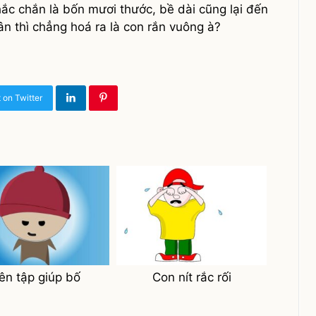
ắc chắn là bốn mươi thước, bề dài cũng lại đến
 thì chẳng hoá ra là con rắn vuông à?
 on Twitter
ên tập giúp bố
Con nít rắc rối