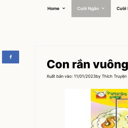
Skip
Home
Cười Ngắn
Cười 
to
content
Con rắn vuôn
11/01/2023
by
Thích Truyện