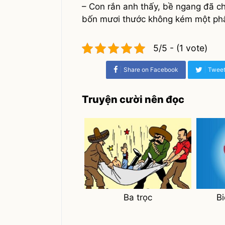
– Con rắn anh thấy, bề ngang đã ch
bốn mươi thước không kém một phân
5/5 - (1 vote)
Share on Facebook
Tweet
Truyện cười nên đọc
Ba trọc
Bi