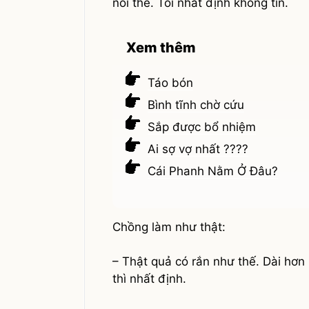
nói thế. Tôi nhất định không tin.
Xem thêm
Táo bón
Bình tĩnh chờ cứu
Sắp được bổ nhiệm
Ai sợ vợ nhất ????
Cái Phanh Nằm Ở Đâu?
Chồng làm như thật:
– Thật quả có rắn như thế. Dài hơ
thì nhất định.